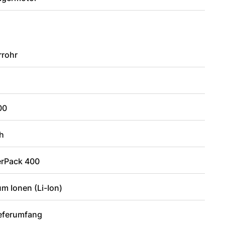
rrohr
00
h
rPack 400
um Ionen (Li-Ion)
ieferumfang