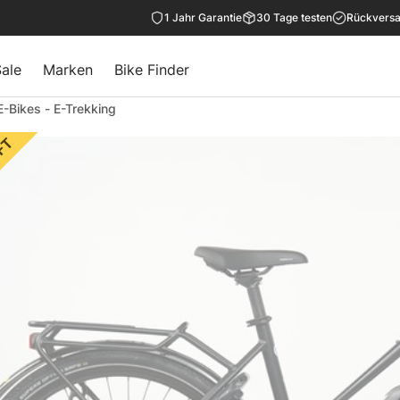
1 Jahr Garantie
30 Tage testen
Rückversa
ale
Marken
Bike Finder
E-Bikes
-
E-Trekking
FT