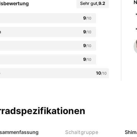
N
dsbewertung
Sehr gut
,
9.2
9
/10
n
9
/10
9
/10
9
/10
e
10
/10
radspezifikationen
sammenfassung
Schaltgruppe
Shim