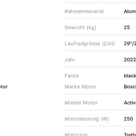
Rahmenmaterial
Alum
Gewicht (kg)
25
Laufradgrösse (Zoll)
29″/
Jahr
202
Farbe
blac
tor
Marke Motor
Bosc
Modell Motor
Activ
Motorleistung (W)
250
Motortyp
Tret