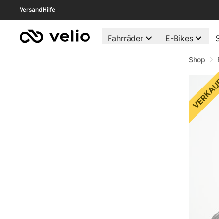
Versand
Hilfe
Fahrräder
E-Bikes
S
Shop
VERKAU