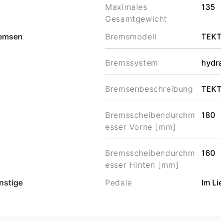
Maximales
135
Gesamtgewicht
emsen
Bremsmodell
TEK
Bremssystem
hydr
Bremsenbeschreibung
TEKT
Bremsscheibendurchm
180
esser Vorne [mm]
Bremsscheibendurchm
160
esser Hinten [mm]
nstige
Pedale
Im L