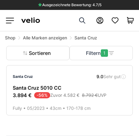
Ausgezeichnete Bewertung: 4.7/5
Search
Konto
Shop
Alle Marken anzeigen
Santa Cruz
Sortieren
Filtern
1
Produkte
🔥 SALE
9.0
Sehr gut
Santa Cruz
Santa Cruz 5010 CC
3.894 €
-
56
%
Zuvor
4.582 €
8.792 €
UVP
Fully • 05/2023 • 43cm • 170-178 cm