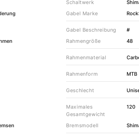
Schaltwerk
Shim
derung
Gabel Marke
Rock
Gabel Beschreibung
#
hmen
Rahmengröße
48
Rahmenmaterial
Carb
Rahmenform
MTB
Geschlecht
Unis
Maximales
120
Gesamtgewicht
emsen
Bremsmodell
Shim