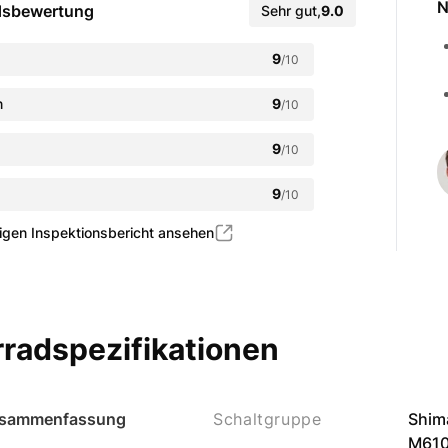
N
dsbewertung
Sehr gut
,
9.0
9
/10
n
9
/10
9
/10
9
/10
igen Inspektionsbericht ansehen
radspezifikationen
sammenfassung
Schaltgruppe
Shim
M610