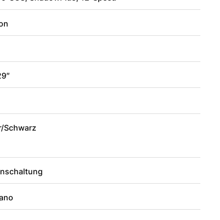
on
29″
2
er/Schwarz
enschaltung
ano