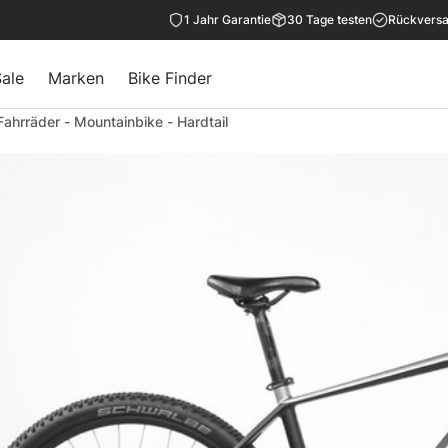
1 Jahr Garantie
30 Tage testen
Rückversa
ale
Marken
Bike Finder
Fahrräder
-
Mountainbike
-
Hardtail