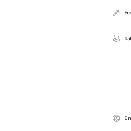
Fe
Ra
Br