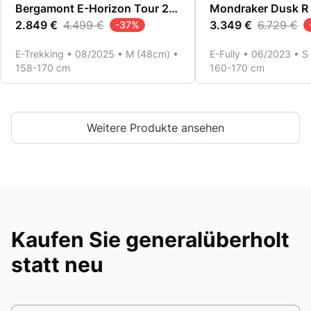
Bergamont E-Horizon Tour 20 Belt Wave
Mondraker Dusk R
2.849 €
4.499 €
3.349 €
6.729 €
-
37
%
E-Trekking • 08/2025 • M (48cm) •
E-Fully • 06/2023 • S
158-170 cm
160-170 cm
Weitere Produkte ansehen
Kaufen Sie generalüberholt
statt neu