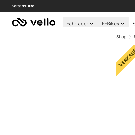
Versand
Hilfe
Fahrräder
E-Bikes
S
Shop
VERKAU