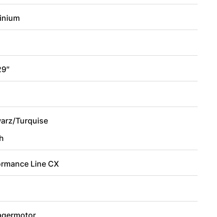
inium
29″
2
arz/Turquise
h
ormance Line CX
lagermotor