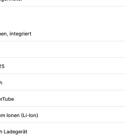
n, integriert
25
h
rTube
um Ionen (Li-Ion)
h Ladegerät