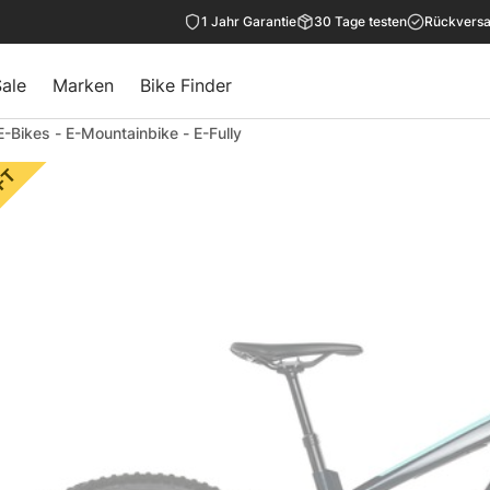
1 Jahr Garantie
30 Tage testen
Rückversa
ale
Marken
Bike Finder
E-Bikes
-
E-Mountainbike
-
E-Fully
FT