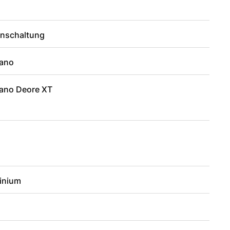
enschaltung
ano
ano Deore XT
inium