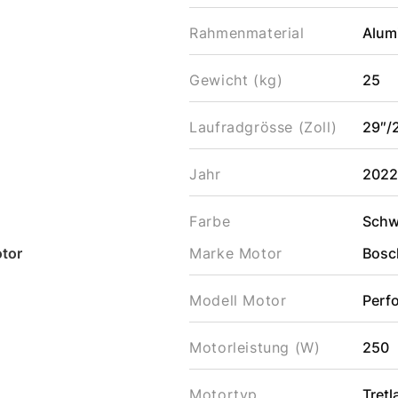
Rahmenmaterial
Alum
Gewicht (kg)
25
Laufradgrösse (Zoll)
29″/
Jahr
202
Farbe
Schw
tor
Marke Motor
Bosc
Modell Motor
Perf
Motorleistung (W)
250
Motortyp
Tret