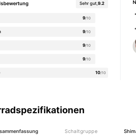
N
dsbewertung
Sehr gut
,
9.2
9
/10
n
9
/10
9
/10
9
/10
e
10
/10
radspezifikationen
sammenfassung
Schaltgruppe
Shim