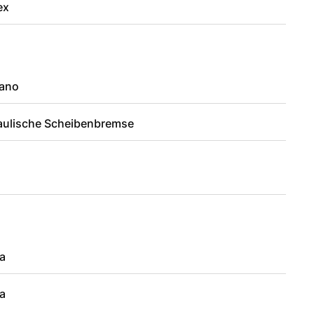
ex
ano
aulische Scheibenbremse
a
a