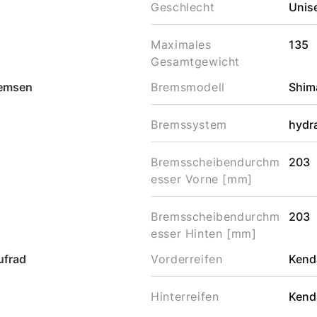
Geschlecht
Unis
Maximales
135
Gesamtgewicht
emsen
Bremsmodell
Shim
Bremssystem
hydr
Bremsscheibendurchm
203
esser Vorne [mm]
Bremsscheibendurchm
203
esser Hinten [mm]
ufrad
Vorderreifen
Kend
Hinterreifen
Kend