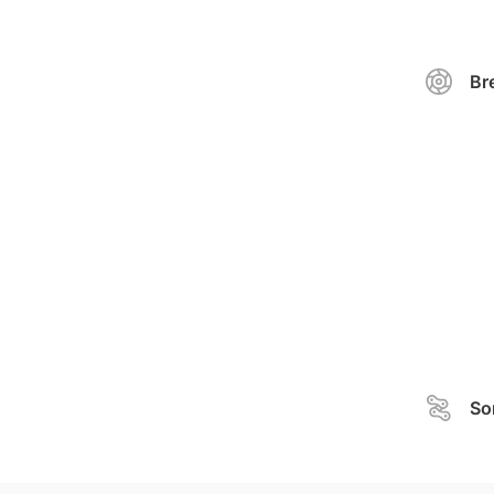
Br
So