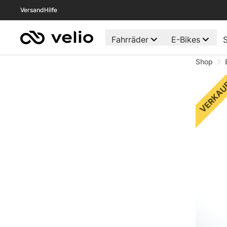
Versand
Hilfe
Fahrräder
E-Bikes
S
Shop
VERKAU