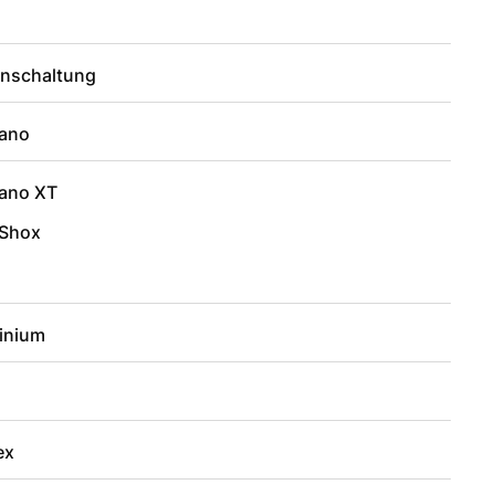
enschaltung
ano
ano XT
Shox
inium
ex