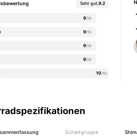
N
dsbewertung
Sehr gut
,
9.2
9
/10
n
9
/10
9
/10
9
/10
e
10
/10
radspezifikationen
sammenfassung
Schaltgruppe
Shim