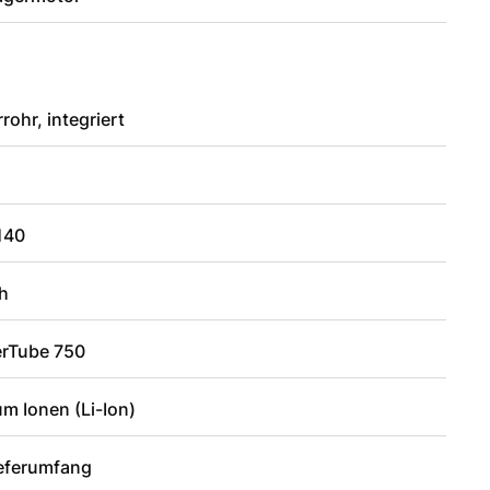
rohr, integriert
140
h
rTube 750
um Ionen (Li-Ion)
ieferumfang