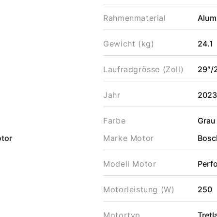
Rahmenmaterial
Alum
Gewicht (kg)
24.1
Laufradgrösse (Zoll)
29″/
Jahr
202
Farbe
Grau
tor
Marke Motor
Bosc
Modell Motor
Perf
Motorleistung (W)
250
Motortyp
Tret