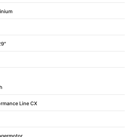
inium
29″
3
h
ormance Line CX
lagermotor