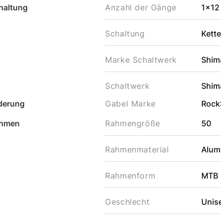
haltung
Anzahl der Gänge
1x12
Schaltung
Kett
Marke Schaltwerk
Shim
Schaltwerk
Shim
derung
Gabel Marke
Rock
hmen
Rahmengröße
50
Rahmenmaterial
Alum
Rahmenform
MTB
Geschlecht
Unis