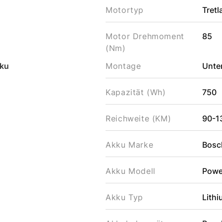
Motortyp
Tret
Motor Drehmoment
85
(Nm)
ku
Montage
Unter
Kapazität (Wh)
750
Reichweite (KM)
90-1
Akku Marke
Bosc
Akku Modell
Powe
Akku Typ
Lithi