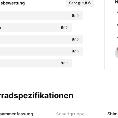
N
dsbewertung
Sehr gut
,
8.6
9
/10
n
8
/10
9
/10
9
/10
e
8
/10
radspezifikationen
sammenfassung
Schaltgruppe
Shim