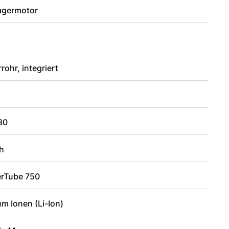
lagermotor
rohr, integriert
30
h
rTube 750
um Ionen (Li-Ion)