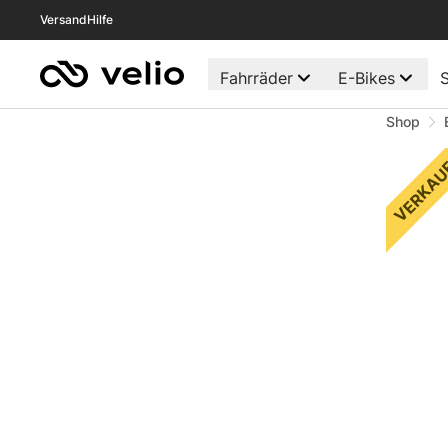
Versand
Hilfe
Fahrräder
E-Bikes
S
Shop
VERKAU