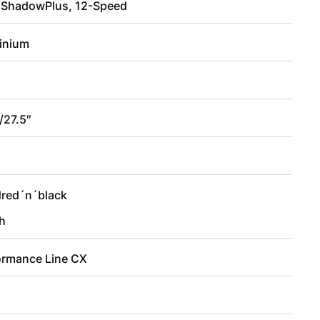
 ShadowPlus, 12-Speed
inium
/27.5″
3
dred´n´black
h
ormance Line CX