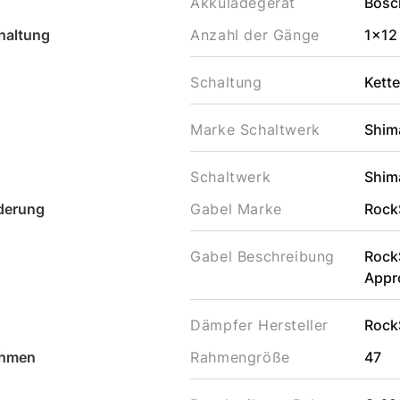
Akkuladegerät
Bosc
haltung
Anzahl der Gänge
1x12
Schaltung
Kett
Marke Schaltwerk
Shim
Schaltwerk
Shim
derung
Gabel Marke
Rock
Gabel Beschreibung
Rock
Appr
Dämpfer Hersteller
Rock
hmen
Rahmengröße
47