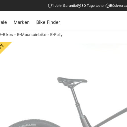
1 Jahr Garantie
30 Tage testen
Rückversa
ale
Marken
Bike Finder
E-Bikes
-
E-Mountainbike
-
E-Fully
FT