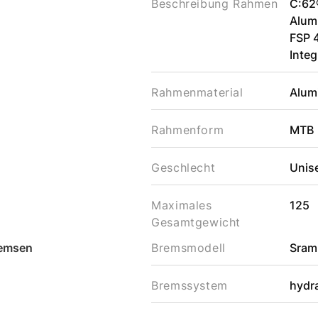
Beschreibung Rahmen
C:62
Alumi
FSP 4
Integ
Rahmenmaterial
Alum
Rahmenform
MTB
Geschlecht
Unis
Maximales
125
Gesamtgewicht
emsen
Bremsmodell
Sram
Bremssystem
hydr