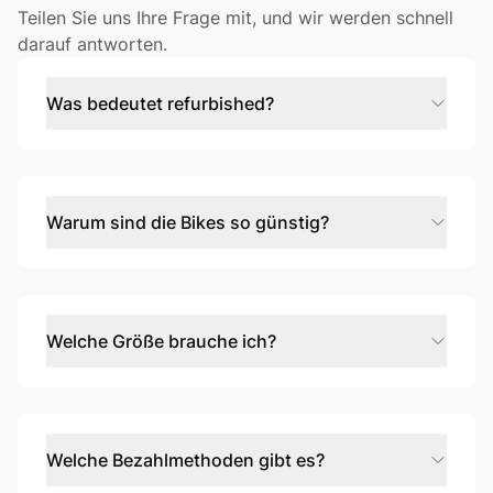
Teilen Sie uns Ihre Frage mit, und wir werden schnell
darauf antworten.
Was bedeutet refurbished?
Refurbished ist nicht dasselbe wie gebraucht, sondern
wie neu! Wir testen und zertifizieren jedes Bike bis ins
Detail und ersetzen, wo erforderlich, Komponenten
durch hochwertige neue. Außerdem reinigen das Bike
Warum sind die Bikes so günstig?
sorgfältig, verpacken es nachhaltig und versenden es
mit einer 12 Monate Garantie an dich. Mehr Infos zur
Wir kaufen nur ausgewählte Bikes in sehr gutem
Garantie unter
velio.de/warrantyandreturns
Zustand - z.B. aus Dienstrad Leasing oder Testräder.
Da wir Fahrräder in großen Mengen kaufen und
schlanke Prozesse haben, können wir unseren Kunden
Welche Größe brauche ich?
besonders gute und Faire Preise anbieten. Refurbished
ist nicht nur gut für die Umwelt, sondern auch für den
Jedes Fahrrad hate eine empfohlene Fahrergröße.
Geldbeutel und die Fahrräder sind wie neu!
Außerdem findest du auf der Seite des Fahrrads einen
Guide zum Bestimmen der Größe. Damit du die richtige
Rahmengröße wählst, kannst du deine Körpergröße
Welche Bezahlmethoden gibt es?
und Schrittlänge messen. Am besten misst du die
Länge von der Fußsohle bis zum Schritt. Beachte, dass