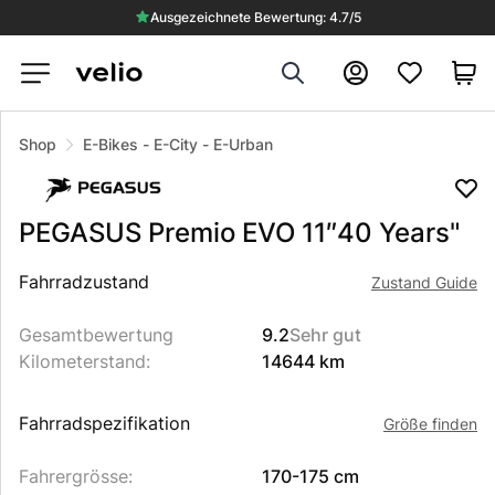
Ausgezeichnete Bewertung: 4.7/5
Search
Konto
Shop
E-Bikes
-
E-City
-
E-Urban
PEGASUS
Premio EVO 11″40 Years"
Beschreibung des Produkts
Fahrradzustand
Zustand Guide
Gesamtbewertung
9.2
Sehr gut
Kilometerstand
:
14644 km
Fahrradspezifikation
Größe finden
Fahrergrösse
:
170-175 cm