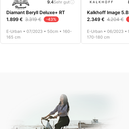
9.4
Sehr gut
Diamant Beryll Deluxe+ RT
Kalkhoff Image 5.
1.899 €
3.319 €
2.349 €
4.204 €
-
43
%
E-Urban • 07/2023 • 50cm • 160-
E-Urban • 06/2023 • 
165 cm
170-180 cm