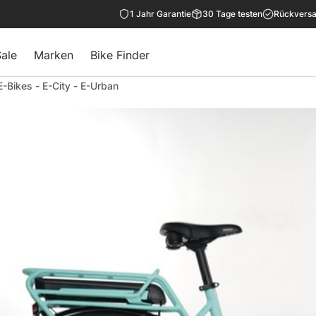
1 Jahr Garantie
30 Tage testen
Rückversa
ale
Marken
Bike Finder
E-Bikes
-
E-City
-
E-Urban