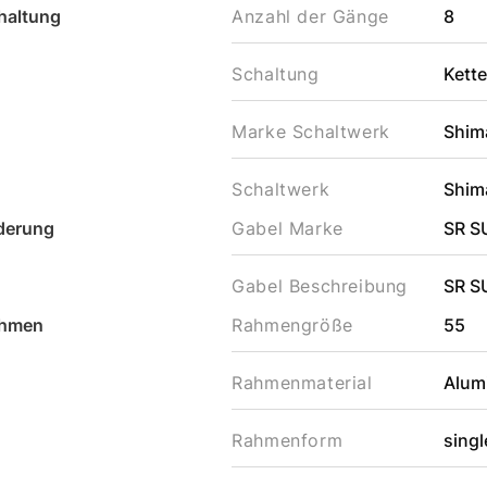
haltung
Anzahl der Gänge
8
Schaltung
Kett
Marke Schaltwerk
Shim
Schaltwerk
Shim
derung
Gabel Marke
SR 
Gabel Beschreibung
SR S
hmen
Rahmengröße
55
Rahmenmaterial
Alum
Rahmenform
sing