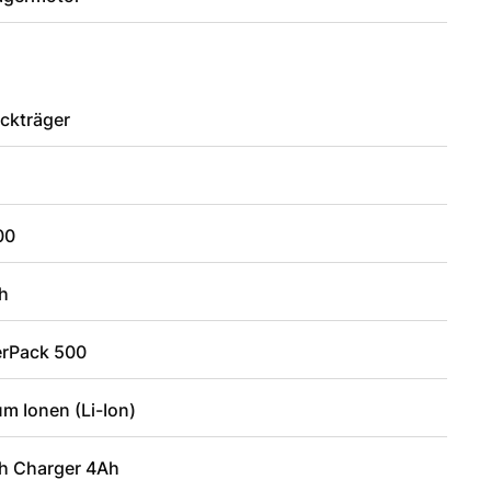
ckträger
00
h
rPack 500
um Ionen (Li-Ion)
h Charger 4Ah