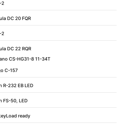
-2
ula DC 20 FQR
-2
ula DC 22 RQR
ano CS-HG31-8 11-34T
go C-157
n R-232 EB LED
n FS-50, LED
eyLoad ready