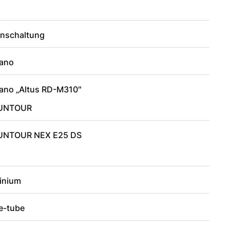
enschaltung
ano
ano „Altus RD-M310″
SUNTOUR
UNTOUR NEX E25 DS
inium
le-tube