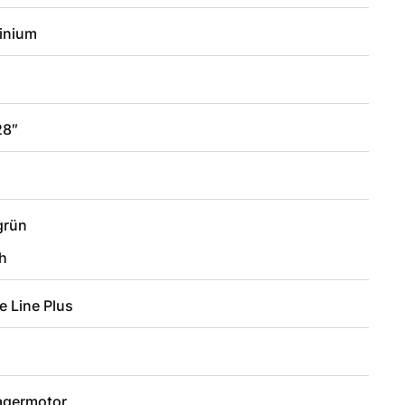
inium
28″
2
grün
h
e Line Plus
lagermotor