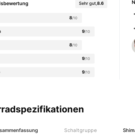
N
dsbewertung
Sehr gut
,
8.6
8
/10
n
9
/10
8
/10
9
/10
e
9
/10
radspezifikationen
sammenfassung
Schaltgruppe
Shim