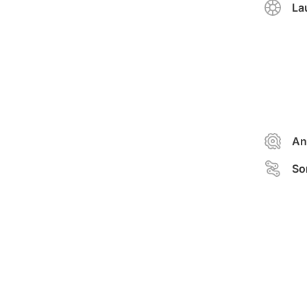
La
An
So