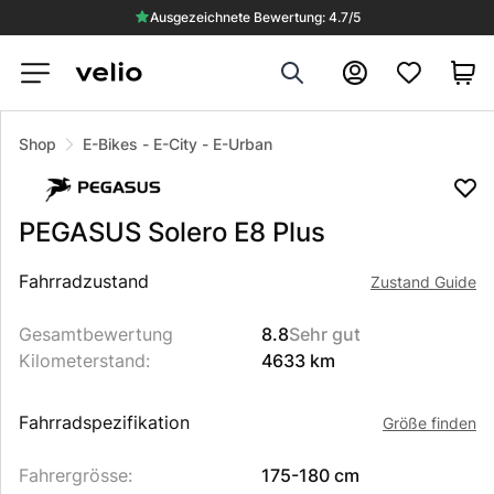
Ausgezeichnete Bewertung: 4.7/5
Search
Konto
Shop
E-Bikes
-
E-City
-
E-Urban
PEGASUS
Solero E8 Plus
Beschreibung des Produkts
Fahrradzustand
Zustand Guide
Gesamtbewertung
8.8
Sehr gut
Kilometerstand
:
4633 km
Fahrradspezifikation
Größe finden
Fahrergrösse
:
175-180 cm