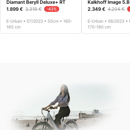
Diamant Beryll Deluxe+ RT
Kalkhoff Image 5.
1.899 €
3.319 €
2.349 €
4.204 €
-
43
%
E-Urban • 07/2023 • 50cm • 160-
E-Urban • 06/2023 • 
165 cm
170-180 cm