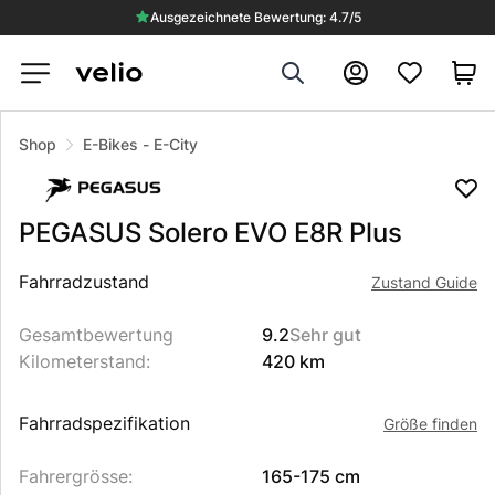
Ausgezeichnete Bewertung: 4.7/5
Search
Konto
VERKAUFT
Shop
E-Bikes
-
E-City
PEGASUS
Solero EVO E8R Plus
Beschreibung des Produkts
Fahrradzustand
Zustand Guide
Gesamtbewertung
9.2
Sehr gut
Kilometerstand
:
420 km
Fahrradspezifikation
Größe finden
Fahrergrösse
:
165-175 cm