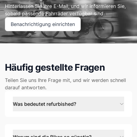
Hinterlassen Sie Ihre E-Mail, und wir informieren Sie,
sobald passende Fahrräder verfügbar sind
Benachrichtigung einrichten
Häufig gestellte Fragen
Teilen Sie uns Ihre Frage mit, und wir werden schnell
darauf antworten.
Was bedeutet refurbished?
Refurbished ist nicht dasselbe wie gebraucht, sondern
wie neu! Wir testen und zertifizieren jedes Bike bis ins
Detail und ersetzen, wo erforderlich, Komponenten
durch hochwertige neue. Außerdem reinigen das Bike