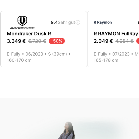
9.4
Sehr gut
R Raymon
Mondraker Dusk R
R RAYMON FullRay
3.349 €
6.729 €
2.049 €
4.054 €
-
50
%
E-Fully • 06/2023 • S (39cm) •
E-Fully • 07/2023 • M
160-170 cm
165-178 cm