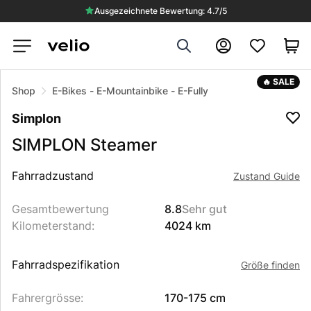
Ausgezeichnete Bewertung: 4.7/5
Search
Konto
🔥 SALE
Shop
E-Bikes
-
E-Mountainbike
-
E-Fully
Simplon
SIMPLON
Steamer
Beschreibung des Produkts
Fahrradzustand
Zustand Guide
Gesamtbewertung
8.8
Sehr gut
Kilometerstand
:
4024 km
Fahrradspezifikation
Größe finden
Fahrergrösse
:
170-175 cm