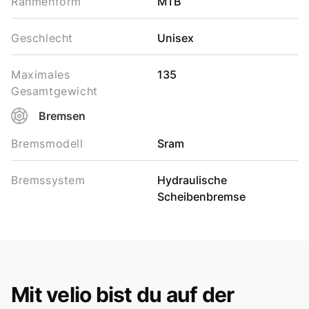
Rahmenform
MTB
Geschlecht
Unisex
Maximales
135
Gesamtgewicht
Bremsen
Bremsmodell
Sram
Bremssystem
Hydraulische
Scheibenbremse
Mit velio bist du auf der