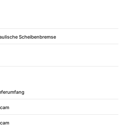
aulische Scheibenbremse
ieferumfang
hcam
hcam