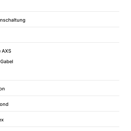
enschaltung
e AXS
 Gabel
on
ond
ex