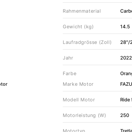
Rahmenmaterial
Carb
Gewicht (kg)
14.5
Laufradgrösse (Zoll)
28″/
Jahr
202
Farbe
Oran
tor
Marke Motor
FAZ
Modell Motor
Ride
Motorleistung (W)
250
Motortyp
Tret