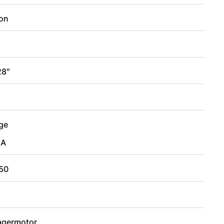
on
28″
2
ge
UA
 50
lagermotor