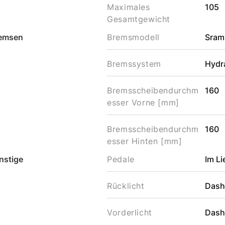
Maximales
105
Gesamtgewicht
emsen
Bremsmodell
Sram
Bremssystem
Hydr
Bremsscheibendurchm
160
esser Vorne [mm]
Bremsscheibendurchm
160
esser Hinten [mm]
nstige
Pedale
Im L
Rücklicht
Das
Vorderlicht
Das