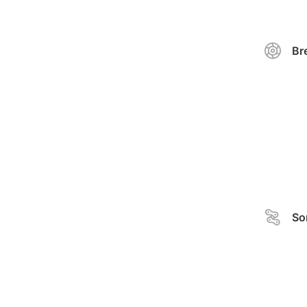
Br
So