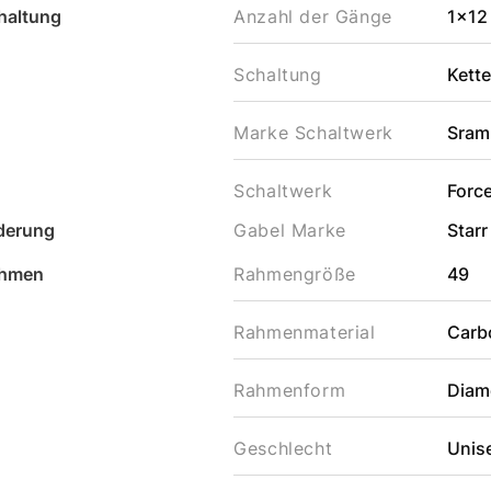
haltung
Anzahl der Gänge
1x12
Schaltung
Kett
Marke Schaltwerk
Sram
Schaltwerk
Forc
derung
Gabel Marke
Starr
hmen
Rahmengröße
49
Rahmenmaterial
Carb
Rahmenform
Diam
Geschlecht
Unis