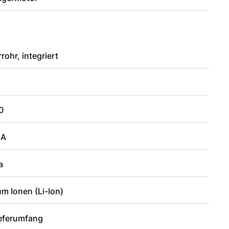
rohr, integriert
0
UA
a
um Ionen (Li-Ion)
ieferumfang