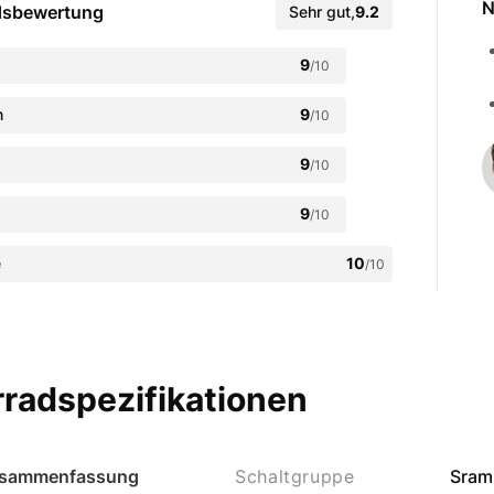
N
dsbewertung
Sehr gut
,
9.2
9
/10
n
9
/10
9
/10
9
/10
e
10
/10
radspezifikationen
sammenfassung
Schaltgruppe
Sram