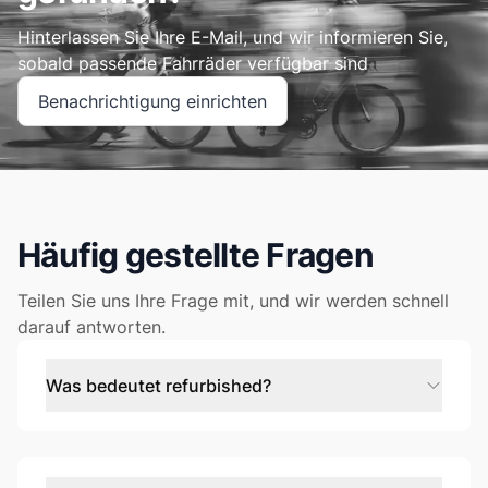
Hinterlassen Sie Ihre E-Mail, und wir informieren Sie,
sobald passende Fahrräder verfügbar sind
Benachrichtigung einrichten
Häufig gestellte Fragen
Teilen Sie uns Ihre Frage mit, und wir werden schnell
darauf antworten.
Was bedeutet refurbished?
Refurbished ist nicht dasselbe wie gebraucht, sondern
wie neu! Wir testen und zertifizieren jedes Bike bis ins
Detail und ersetzen, wo erforderlich, Komponenten
durch hochwertige neue. Außerdem reinigen das Bike