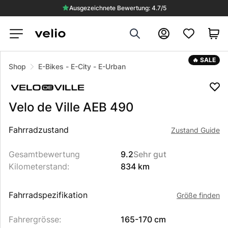
Ausgezeichnete Bewertung: 4.7/5
Search
Konto
VERKAUFT
🔥 SALE
Shop
E-Bikes
-
E-City
-
E-Urban
Velo de Ville
AEB 490
Beschreibung des Produkts
Fahrradzustand
Zustand Guide
Gesamtbewertung
9.2
Sehr gut
Kilometerstand
:
834 km
Fahrradspezifikation
Größe finden
Fahrergrösse
:
165-170 cm