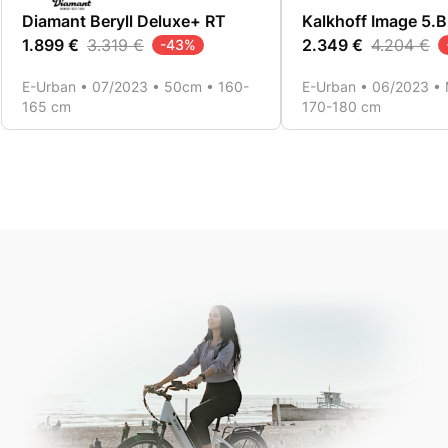
Diamant Beryll Deluxe+ RT
Kalkhoff Image 5.
1.899 €
3.319 €
2.349 €
4.204 €
-
43
%
E-Urban • 07/2023 • 50cm • 160-
E-Urban • 06/2023 • 
165 cm
170-180 cm