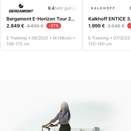
9.4
Sehr gut
Bergamont E-Horizon Tour 20 Belt Wave
2.849 €
4.499 €
1.999 €
3.548 €
-
37
%
E-Trekking • 08/2025 • M (48cm) •
E-Trekking • 07/2023
158-170 cm
150-160 cm