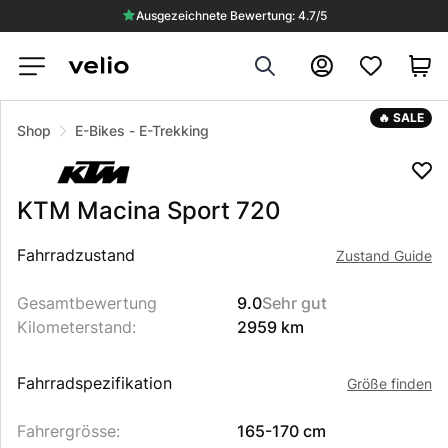
Ausgezeichnete Bewertung: 4.7/5
Search
Konto
VERKAUFT
🔥 SALE
Shop
E-Bikes
-
E-Trekking
KTM
Macina Sport 720
Beschreibung des Produkts
Fahrradzustand
Zustand Guide
Gesamtbewertung
9.0
Sehr gut
Kilometerstand
:
2959 km
Fahrradspezifikation
Größe finden
Fahrergrösse
:
165-170 cm