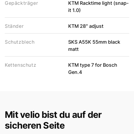
Gepäckträger
KTM Racktime light (snap-
it 1.0)
Ständer
KTM 28″ adjust
Schutzblech
SKS A55K 55mm black
matt
Kettenschutz
KTM type 7 for Bosch
Gen.4
Mit velio bist du auf der
sicheren Seite