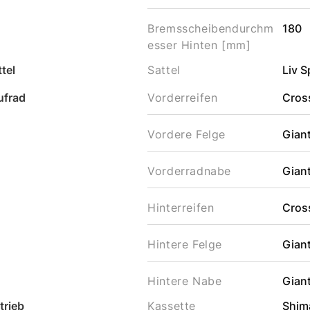
Bremsscheibendurchm
180
esser Hinten [mm]
tel
Sattel
Liv 
ufrad
Vorderreifen
Cros
Vordere Felge
Gian
Vorderradnabe
Gian
Hinterreifen
Cros
Hintere Felge
Gian
Hintere Nabe
Gian
trieb
Kassette
Shim