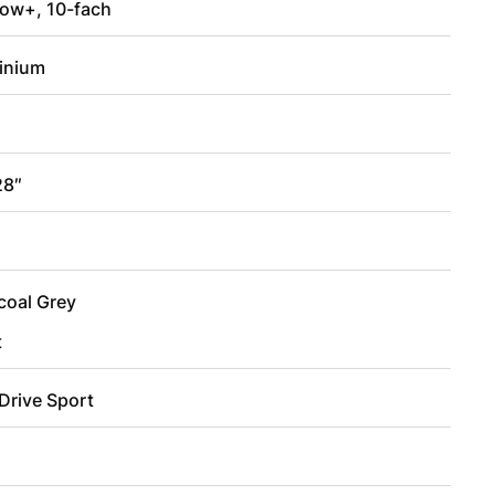
ow+, 10-fach
inium
28″
coal Grey
t
Drive Sport