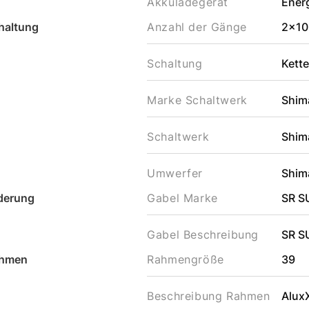
Akkuladegerät
Ener
haltung
Anzahl der Gänge
2x10
Schaltung
Kett
Marke Schaltwerk
Shim
Schaltwerk
Shim
Umwerfer
Shim
derung
Gabel Marke
SR 
Gabel Beschreibung
SR S
hmen
Rahmengröße
39
Beschreibung Rahmen
Alux