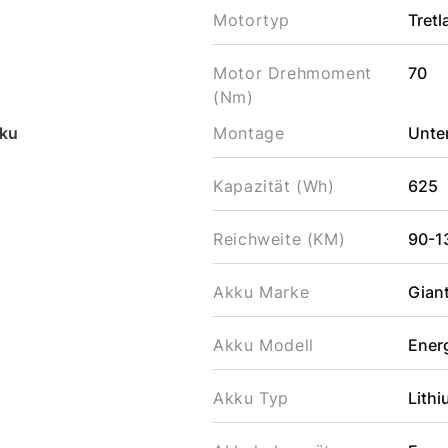
Motortyp
Tret
Motor Drehmoment
70
(Nm)
ku
Montage
Unter
Kapazität (Wh)
625
Reichweite (KM)
90-1
Akku Marke
Gian
Akku Modell
Ener
Akku Typ
Lithi