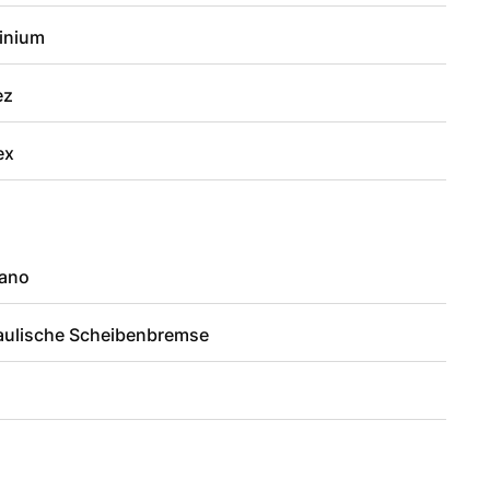
inium
ez
ex
ano
aulische Scheibenbremse