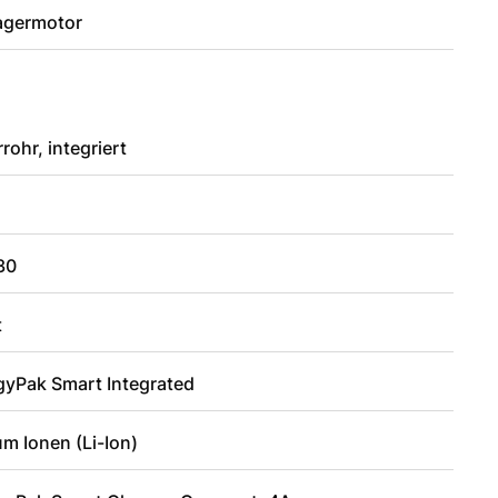
lagermotor
rohr, integriert
30
t
gyPak Smart Integrated
um Ionen (Li-Ion)