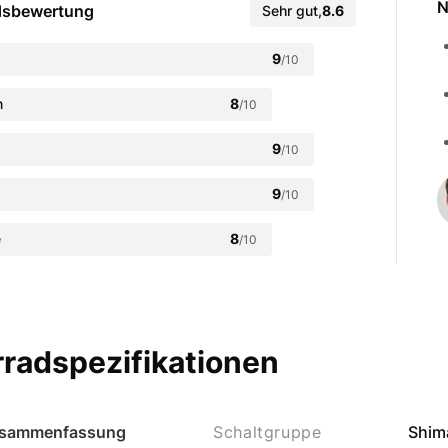
N
dsbewertung
Sehr gut
,
8.6
9
/10
n
8
/10
9
/10
9
/10
e
8
/10
radspezifikationen
sammenfassung
Schaltgruppe
Shim