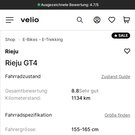
Ausgezeichnete Bewertung: 4.7/5
Search
Konto
🔥 SALE
Shop
E-Bikes
-
E-Trekking
Rieju
Rieju
GT4
Beschreibung des Produkts
Fahrradzustand
Zustand Guide
Gesamtbewertung
8.8
Sehr gut
Kilometerstand
:
1134 km
Fahrradspezifikation
Größe finden
Fahrergrösse
:
155-165 cm