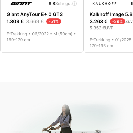
8.8
Sehr gut
Giant AnyTour E+ 0 GTS
Kalkhoff Image 5.
1.809 €
3.669 €
3.263 €
-
51
%
-
39
%
Zuv
5.352 €
UVP
E-Trekking • 06/2022 • M (50cm) •
169-179 cm
E-Trekking • 01/2025
179-195 cm