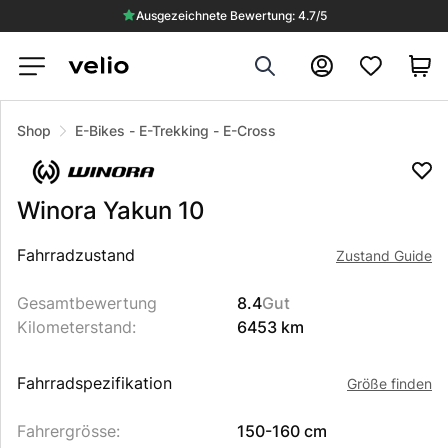
Ausgezeichnete Bewertung: 4.7/5
Search
Konto
Shop
E-Bikes
-
E-Trekking
-
E-Cross
Winora
Yakun 10
Beschreibung des Produkts
Fahrradzustand
Zustand Guide
Gesamtbewertung
8.4
Gut
Kilometerstand
:
6453 km
Fahrradspezifikation
Größe finden
Fahrergrösse
:
150-160 cm