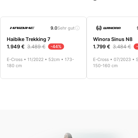
9.0
Sehr gut
Haibike Trekking 7
Winora Sinus N8
1.949 €
3.489 €
1.799 €
3.484 €
-
44
%
-
E-Cross • 11/2022 • 52cm • 173-
E-Cross • 07/2023 • 
180 cm
150-160 cm