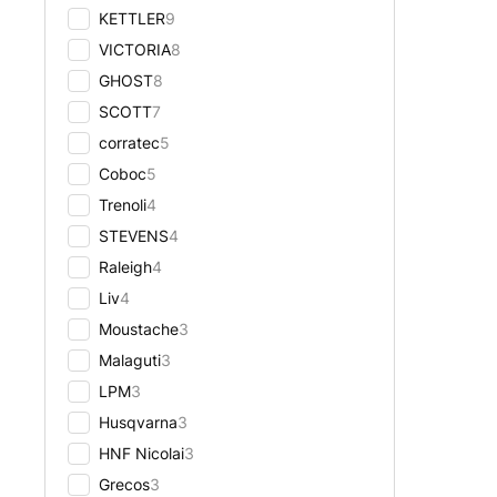
KETTLER
9
VICTORIA
8
GHOST
8
SCOTT
7
corratec
5
Coboc
5
Trenoli
4
STEVENS
4
Raleigh
4
Liv
4
Moustache
3
Malaguti
3
LPM
3
Husqvarna
3
HNF Nicolai
3
Grecos
3