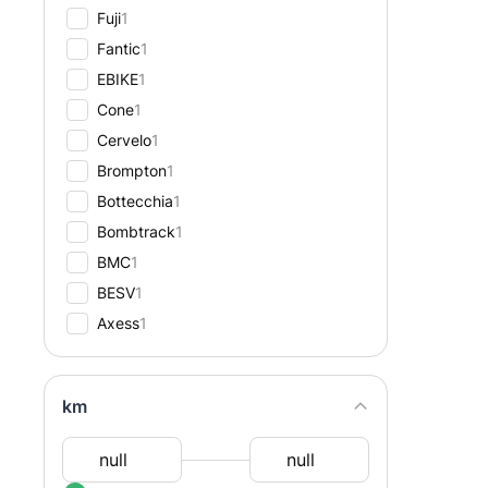
Fuji
1
Fantic
1
EBIKE
1
Cone
1
Cervelo
1
Brompton
1
Bottecchia
1
Bombtrack
1
BMC
1
BESV
1
Axess
1
km