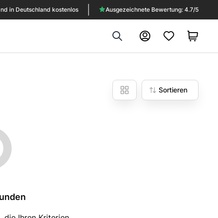
nd in Deutschland kostenlos
Ausgezeichnete Bewertung: 4.7/5
Search
Konto
Sortieren
funden
die Ihren Kriterien