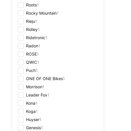
Roots
1
Rocky Mountain
1
Rieju
1
Ridley
1
Ridetronic
1
Radon
1
ROSE
1
QWIC
1
Puch
1
ONE OF ONE Bikes
1
Morrison
1
Leader Fox
1
Kona
1
Koga
1
Huyser
1
Genesis
1