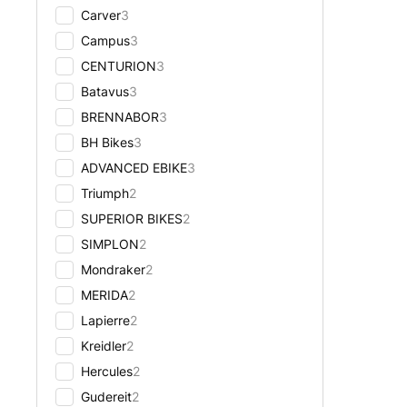
Carver
3
Campus
3
CENTURION
3
Batavus
3
BRENNABOR
3
BH Bikes
3
ADVANCED EBIKE
3
Triumph
2
SUPERIOR BIKES
2
SIMPLON
2
Mondraker
2
MERIDA
2
Lapierre
2
Kreidler
2
Hercules
2
Gudereit
2