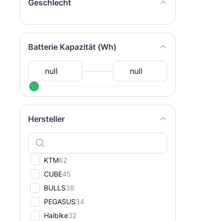
Geschlecht
Batterie Kapazität (Wh)
Hersteller
KTM
62
CUBE
45
BULLS
38
PEGASUS
34
Haibike
32