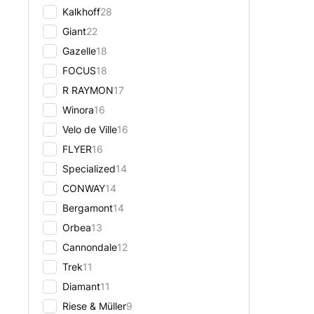
Kalkhoff
28
Giant
22
Gazelle
18
FOCUS
18
R RAYMON
17
Winora
16
Velo de Ville
16
FLYER
16
Specialized
14
CONWAY
14
Bergamont
14
Orbea
13
Cannondale
12
Trek
11
Diamant
11
Riese & Müller
9