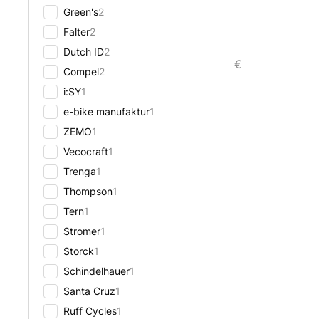
Green's
2
Falter
2
Dutch ID
2
€
Compel
2
i:SY
1
e-bike manufaktur
1
ZEMO
1
Vecocraft
1
Trenga
1
Thompson
1
Tern
1
Stromer
1
Storck
1
Schindelhauer
1
Santa Cruz
1
Ruff Cycles
1