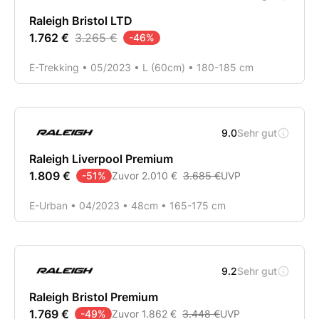
Raleigh Bristol LTD
1.762 €
3.265 €
-
46
%
E-Trekking • 05/2023 • L (60cm) • 180-185 cm
🔥 SALE
9.0
Sehr gut
Raleigh Liverpool Premium
1.809 €
-
51
%
Zuvor
2.010 €
3.685 €
UVP
E-Urban • 04/2023 • 48cm • 165-175 cm
🔥 SALE
9.2
Sehr gut
Raleigh Bristol Premium
1.769 €
-
49
%
Zuvor
1.862 €
3.448 €
UVP