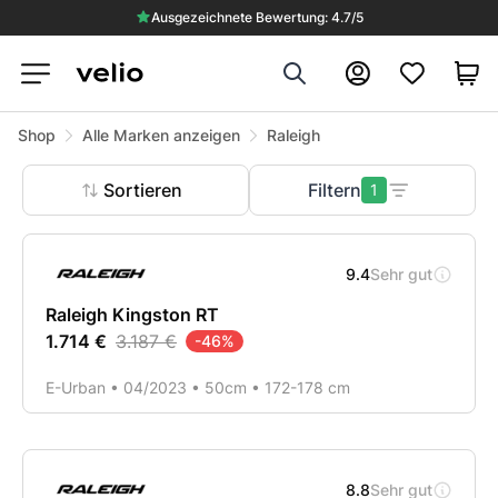
Ausgezeichnete Bewertung: 4.7/5
Search
Konto
Shop
Alle Marken anzeigen
Raleigh
Sortieren
Filtern
1
Produkte
9.4
Sehr gut
Raleigh Kingston RT
1.714 €
3.187 €
-
46
%
E-Urban • 04/2023 • 50cm • 172-178 cm
8.8
Sehr gut