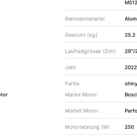
M512
Rahmenmaterial
Alum
Gewicht (kg)
25.2
Laufradgrösse (Zoll)
29″/
Jahr
202
Farbe
shin
tor
Marke Motor
Bosc
Modell Motor
Perf
Motorleistung (W)
250