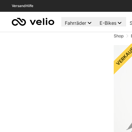
Versand
Hilfe
Fahrräder
E-Bikes
S
Shop
VERKAU