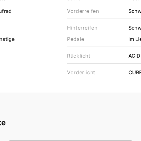
ufrad
Vorderreifen
Schw
Hinterreifen
Schw
nstige
Pedale
Im L
Rücklicht
ACID
Vorderlicht
CUBE
te