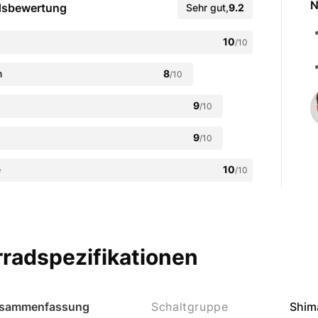
N
dsbewertung
Sehr gut
,
9.2
10
/10
n
8
/10
9
/10
9
/10
e
10
/10
radspezifikationen
sammenfassung
Schaltgruppe
Shim