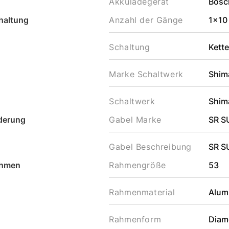
Akkuladegerät
Bosc
haltung
Anzahl der Gänge
1x10
Schaltung
Kett
Marke Schaltwerk
Shim
Schaltwerk
Shim
derung
Gabel Marke
SR 
Gabel Beschreibung
SR S
hmen
Rahmengröße
53
Rahmenmaterial
Alum
Rahmenform
Diam