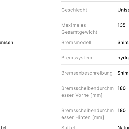
Geschlecht
Unis
Maximales
135
Gesamtgewicht
emsen
Bremsmodell
Shim
Bremssystem
hydr
Bremsenbeschreibung
Shim
Bremsscheibendurchm
180
esser Vorne [mm]
Bremsscheibendurchm
180
esser Hinten [mm]
tel
Sattel
Natu