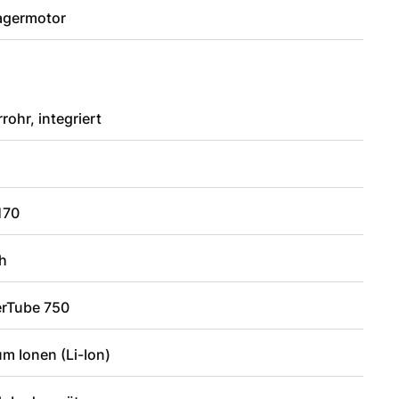
lagermotor
rohr, integriert
170
h
rTube 750
um Ionen (Li-Ion)