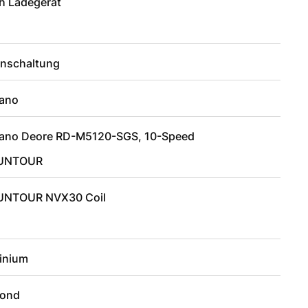
h Ladegerät
enschaltung
ano
ano Deore RD-M5120-SGS, 10-Speed
SUNTOUR
UNTOUR NVX30 Coil
inium
ond