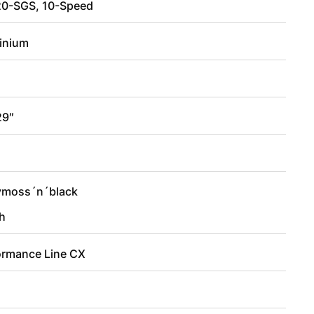
0-SGS, 10-Speed
inium
29″
2
ymoss´n´black
h
ormance Line CX