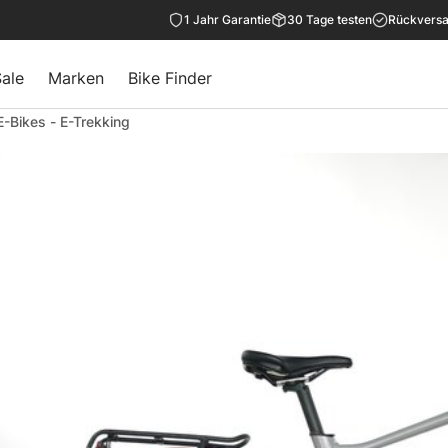
1 Jahr Garantie
30 Tage testen
Rückversa
ale
Marken
Bike Finder
E-Bikes
-
E-Trekking