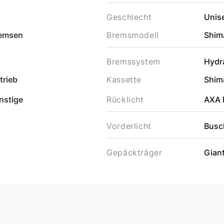
Geschlecht
Unis
emsen
Bremsmodell
Shim
Bremssystem
Hydr
trieb
Kassette
Shim
nstige
Rücklicht
AXA B
Vorderlicht
Busc
Gepäckträger
Gian