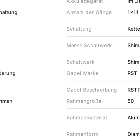
Akkuladegerät
im L
haltung
Anzahl der Gänge
1x11
Schaltung
Kett
Marke Schaltwerk
Shim
Schaltwerk
Shim
derung
Gabel Marke
RST
Gabel Beschreibung
RST P
hmen
Rahmengröße
50
Rahmenmaterial
Alum
Rahmenform
Diam