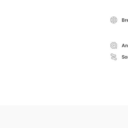
Br
An
So