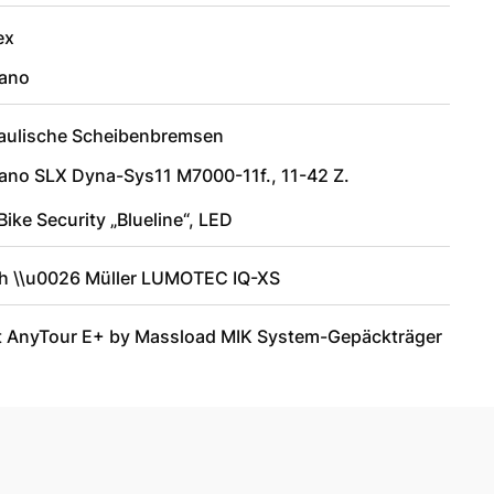
ex
ano
aulische Scheibenbremsen
ano SLX Dyna-Sys11 M7000-11f., 11-42 Z.
ike Security „Blueline“, LED
h \\u0026 Müller LUMOTEC IQ-XS
t AnyTour E+ by Massload MIK System-Gepäckträger