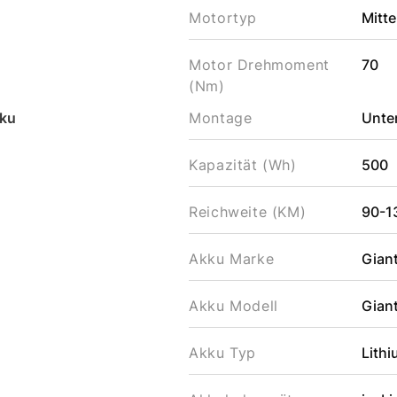
Motortyp
Mitte
Motor Drehmoment
70
(Nm)
ku
Montage
Unter
Kapazität (Wh)
500
Reichweite (KM)
90-1
Akku Marke
Gian
Akku Modell
Gian
Akku Typ
Lithi