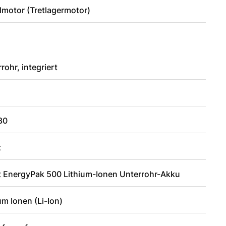
lmotor (Tretlagermotor)
rohr, integriert
30
t
t EnergyPak 500 Lithium-Ionen Unterrohr-Akku
um Ionen (Li-Ion)