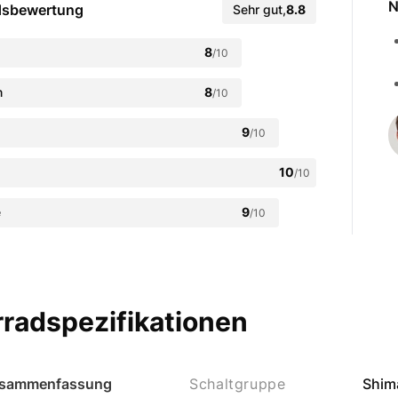
N
dsbewertung
Sehr gut
,
8.8
8
/10
n
8
/10
9
/10
10
/10
e
9
/10
radspezifikationen
sammenfassung
Schaltgruppe
Shim