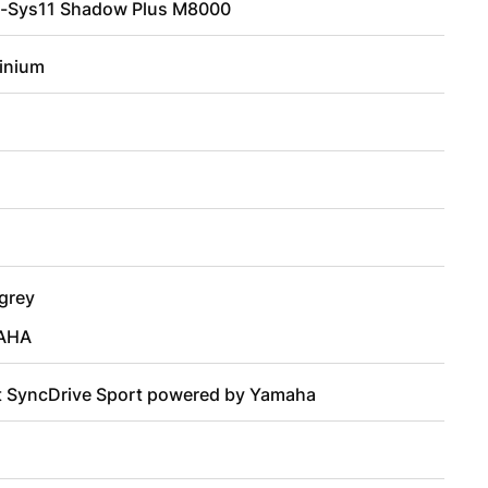
-Sys11 Shadow Plus M8000
inium
dgrey
AHA
t SyncDrive Sport powered by Yamaha