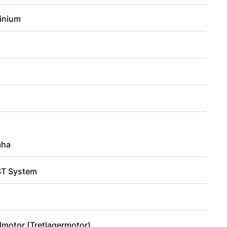
inium
2
aha
T System
lmotor (Tretlagermotor)