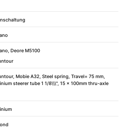
enschaltung
ano
ano, Deore M5100
untour
ntour, Mobie A32, Steel spring, Travel= 75 mm,
nium steerer tube 1 1/8\\\", 15 x 100mm thru-axle
inium
ond