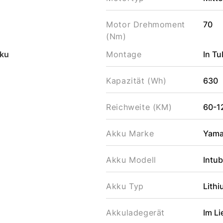
Motor Drehmoment
70
(Nm)
ku
Montage
In T
Kapazität (Wh)
630
Reichweite (KM)
60-1
Akku Marke
Yam
Akku Modell
Intu
Akku Typ
Lithi
Akkuladegerät
Im L