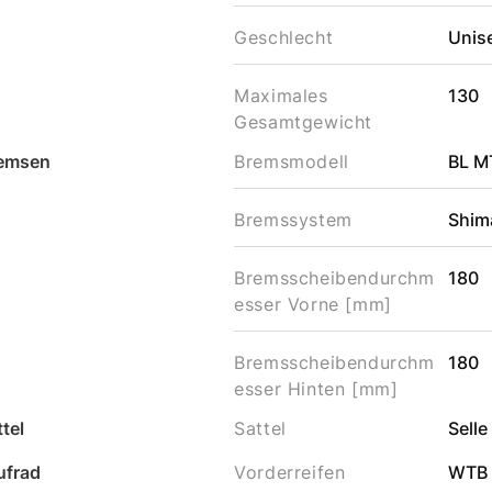
Geschlecht
Unis
Maximales
130
Gesamtgewicht
emsen
Bremsmodell
BL M
Bremssystem
Shim
Bremsscheibendurchm
180
esser Vorne [mm]
Bremsscheibendurchm
180
esser Hinten [mm]
tel
Sattel
Selle
ufrad
Vorderreifen
WTB 