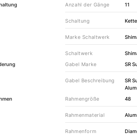
haltung
Anzahl der Gänge
11
Schaltung
Kett
Marke Schaltwerk
Shim
Schaltwerk
Shim
derung
Gabel Marke
SR S
Gabel Beschreibung
SR Su
Alumi
hmen
Rahmengröße
48
Rahmenmaterial
Alum
Rahmenform
Diam