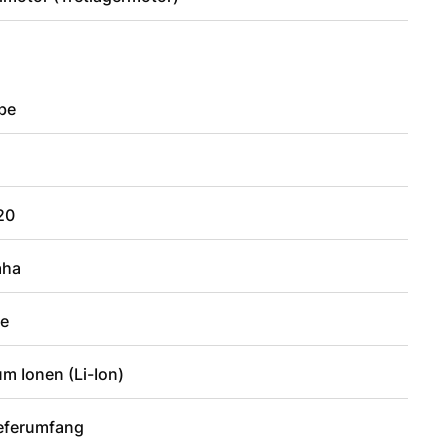
ube
20
aha
be
um Ionen (Li-Ion)
ieferumfang