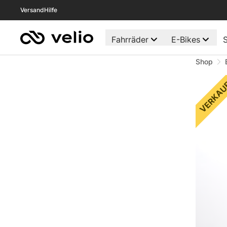
Versand
Hilfe
Fahrräder
E-Bikes
S
Shop
VERKAU