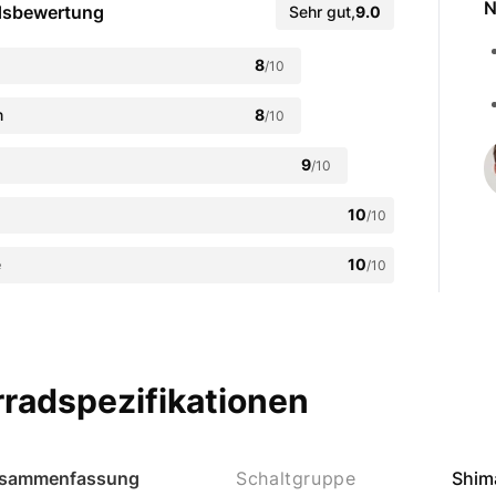
N
dsbewertung
Sehr gut
,
9.0
8
/10
n
8
/10
9
/10
10
/10
e
10
/10
radspezifikationen
sammenfassung
Schaltgruppe
Shim