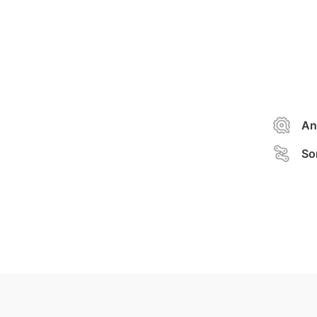
An
So