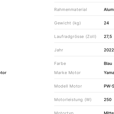
Rahmenmaterial
Alum
Gewicht (kg)
24
Laufradgrösse (Zoll)
27,5
Jahr
202
Farbe
Blau
tor
Marke Motor
Yam
Modell Motor
PW-S
Motorleistung (W)
250
Motortyp
Mitte