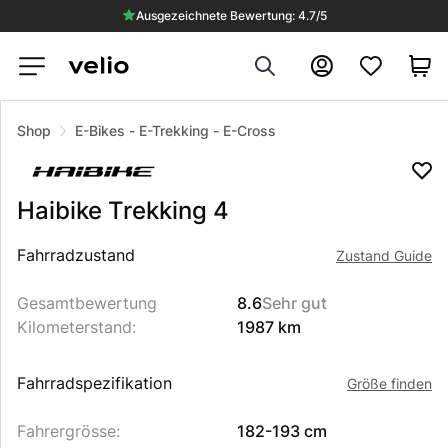
Ausgezeichnete Bewertung: 4.7/5
Search
Konto
Shop
E-Bikes
-
E-Trekking
-
E-Cross
Haibike
Trekking 4
Beschreibung des Produkts
Fahrradzustand
Zustand Guide
Gesamtbewertung
8.6
Sehr gut
Kilometerstand
:
1987 km
Fahrradspezifikation
Größe finden
Fahrergrösse
:
182-193 cm