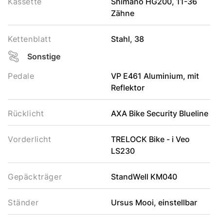
Kassette
Shimano HG200, 11-36
Zähne
Kettenblatt
Stahl, 38
Sonstige
Pedale
VP E461 Aluminium, mit
Reflektor
Rücklicht
AXA Bike Security Blueline
Vorderlicht
TRELOCK Bike - i Veo
LS230
Gepäckträger
StandWell KM040
Ständer
Ursus Mooi, einstellbar