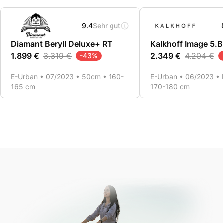
9.4
Sehr gut
Diamant Beryll Deluxe+ RT
Kalkhoff Image 5.
1.899 €
3.319 €
2.349 €
4.204 €
-
43
%
E-Urban • 07/2023 • 50cm • 160-
E-Urban • 06/2023 • 
165 cm
170-180 cm