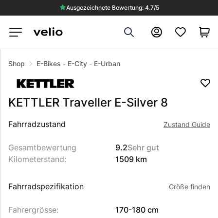
Ausgezeichnete Bewertung: 4.7/5
Search
Konto
VERKAUFT
Shop
E-Bikes
-
E-City
-
E-Urban
KETTLER
Traveller E-Silver 8
Beschreibung des Produkts
Fahrradzustand
Zustand Guide
Gesamtbewertung
9.2
Sehr gut
Kilometerstand
:
1509 km
Fahrradspezifikation
Größe finden
Fahrergrösse
:
170-180 cm