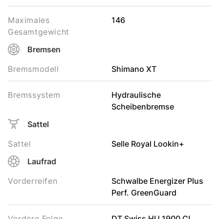
Maximales
146
Gesamtgewicht
Bremsen
Bremsmodell
Shimano XT
Bremssystem
Hydraulische
Scheibenbremse
Sattel
Sattel
Selle Royal Lookin+
Laufrad
Vorderreifen
Schwalbe Energizer Plus
Perf. GreenGuard
Vordere Felge
DT Swiss HU 1900 CL