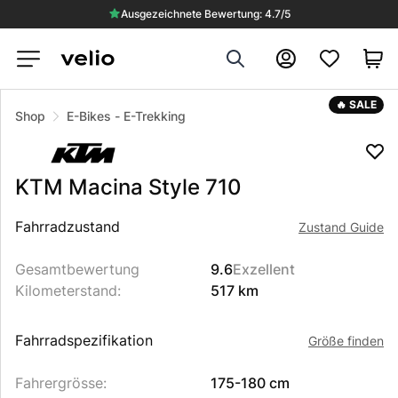
Ausgezeichnete Bewertung: 4.7/5
Search
Konto
VERKAUFT
🔥 SALE
Shop
E-Bikes
-
E-Trekking
KTM
Macina Style 710
Beschreibung des Produkts
Fahrradzustand
Zustand Guide
Gesamtbewertung
9.6
Exzellent
Kilometerstand
:
517 km
Fahrradspezifikation
Größe finden
Fahrergrösse
:
175-180 cm