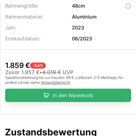
Rahmengröße
:
48cm
Rahmenmaterial
:
Aluminium
Jahr
:
2023
Erstkaufdatum
:
06/2023
1.859 €
-
54
%
Zuvor
1.957 €
•
4.019 €
UVP
Speditionslieferung bis zur Haustür: 69 €. Lieferzeit: 2–5 Werktage; für
andere Länder siehe
Versandübersicht
In den Warenkorb
Zustandsbewertung