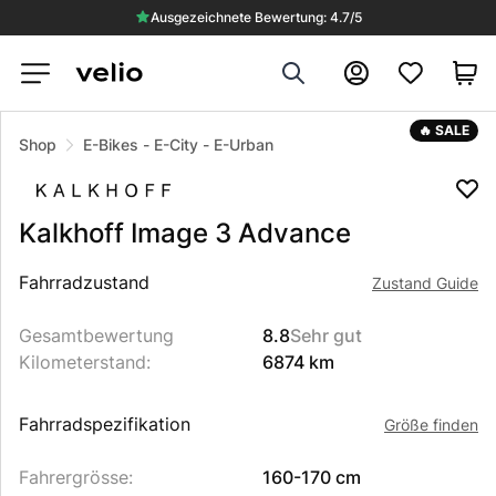
Ausgezeichnete Bewertung: 4.7/5
Search
Konto
🔥 SALE
Shop
E-Bikes
-
E-City
-
E-Urban
Kalkhoff
Image 3 Advance
Beschreibung des Produkts
Fahrradzustand
Zustand Guide
Gesamtbewertung
8.8
Sehr gut
Kilometerstand
:
6874 km
Fahrradspezifikation
Größe finden
Fahrergrösse
:
160-170 cm