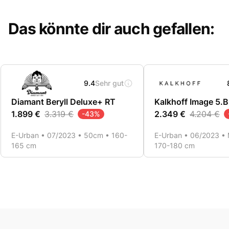
Das könnte dir auch gefallen:
9.4
Sehr gut
Diamant Beryll Deluxe+ RT
Kalkhoff Image 5.
1.899 €
3.319 €
2.349 €
4.204 €
-
43
%
E-Urban • 07/2023 • 50cm • 160-
E-Urban • 06/2023 • 
165 cm
170-180 cm