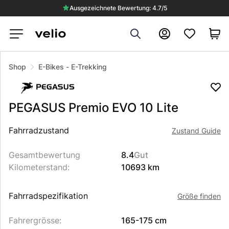
Ausgezeichnete Bewertung: 4.7/5
Search
Konto
VERKAUFT
Shop
E-Bikes
-
E-Trekking
PEGASUS
Premio EVO 10 Lite
Beschreibung des Produkts
Fahrradzustand
Zustand Guide
Gesamtbewertung
8.4
Gut
Kilometerstand
:
10693 km
Fahrradspezifikation
Größe finden
Fahrergrösse
:
165-175 cm