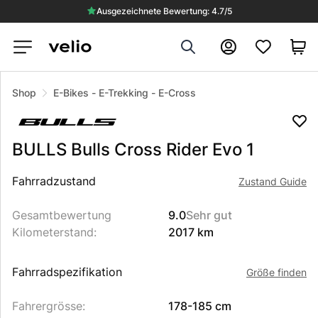
Ausgezeichnete Bewertung: 4.7/5
Search
Konto
VERKAUFT
Shop
E-Bikes
-
E-Trekking
-
E-Cross
BULLS
Bulls Cross Rider Evo 1
Beschreibung des Produkts
Fahrradzustand
Zustand Guide
Gesamtbewertung
9.0
Sehr gut
Kilometerstand
:
2017 km
Fahrradspezifikation
Größe finden
Fahrergrösse
:
178-185 cm