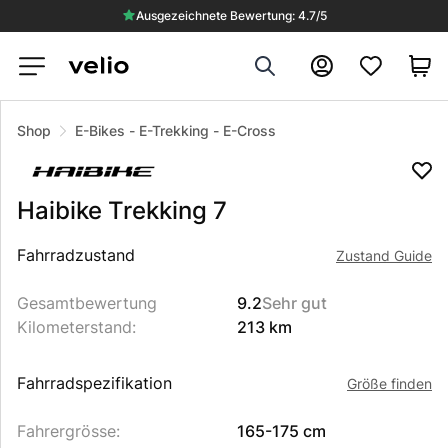
Ausgezeichnete Bewertung: 4.7/5
Search
Konto
VERKAUFT
Shop
E-Bikes
-
E-Trekking
-
E-Cross
Haibike
Trekking 7
Beschreibung des Produkts
Fahrradzustand
Zustand Guide
Gesamtbewertung
9.2
Sehr gut
Kilometerstand
:
213 km
Fahrradspezifikation
Größe finden
Fahrergrösse
:
165-175 cm