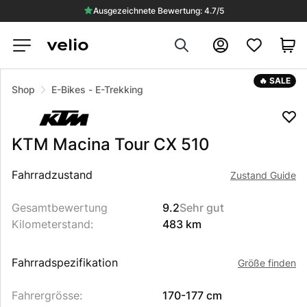
Ausgezeichnete Bewertung: 4.7/5
Search
Konto
🔥 SALE
Shop
E-Bikes
-
E-Trekking
KTM
Macina Tour CX 510
Beschreibung des Produkts
Fahrradzustand
Zustand Guide
Gesamtbewertung
9.2
Sehr gut
Kilometerstand
:
483 km
Fahrradspezifikation
Größe finden
Fahrergrösse
:
170-177 cm