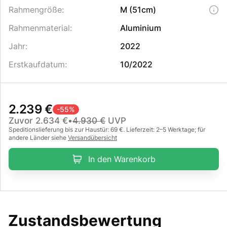
Rahmengröße
:
M (51cm)
Rahmenmaterial
:
Aluminium
Jahr
:
2022
Erstkaufdatum
:
10/2022
2.239 €
-
55
%
Zuvor
2.634 €
•
4.930 €
UVP
Speditionslieferung bis zur Haustür: 69 €. Lieferzeit: 2–5 Werktage; für
andere Länder siehe
Versandübersicht
In den Warenkorb
Zustandsbewertung