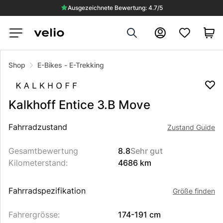
Ausgezeichnete Bewertung: 4.7/5
Search
Konto
Shop
E-Bikes
-
E-Trekking
Kalkhoff
Entice 3.B Move
Beschreibung des Produkts
Fahrradzustand
Zustand Guide
Gesamtbewertung
8.8
Sehr gut
Kilometerstand
:
4686 km
Fahrradspezifikation
Größe finden
Fahrergrösse
:
174-191 cm