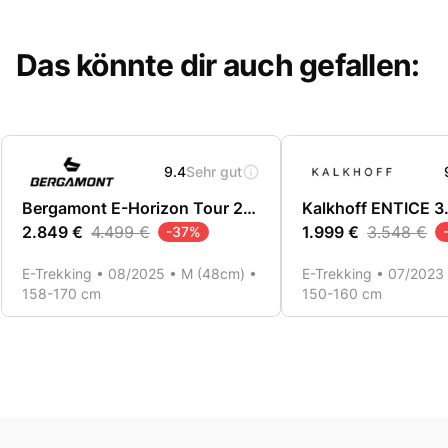
Das könnte dir auch gefallen:
9.4
Sehr gut
Bergamont E-Horizon Tour 20 Belt Wave
2.849 €
4.499 €
1.999 €
3.548 €
-
37
%
E-Trekking • 08/2025 • M (48cm) •
E-Trekking • 07/2023
158-170 cm
150-160 cm